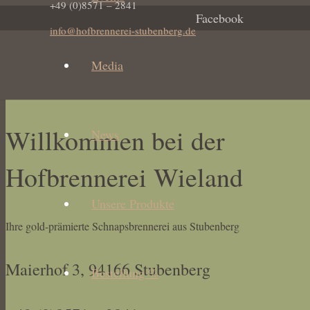
+49 (0)8571 – 2841
Facebook
info@hofbrennerei-stubenberg.de
Media
Willkommen bei der
News
Hofbrennerei Wieland
Unsere Produkte
Ihre gold-prämierte Schnapsbrennerei aus Stubenberg
Maierhof 3, 94166 Stubenberg
Bestellung %