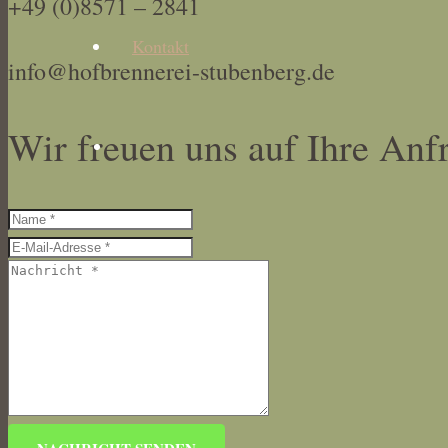
+49 (0)8571 – 2841
Kontakt
info@hofbrennerei-stubenberg.de
Wir freuen uns auf Ihre Anf