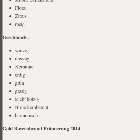
Floral
Zitrus
rosig
Geschmack :
würzig
nusssig
Kerntöne
erdig
grün
grasig
leicht holzig
Birne kernbetont
harmonisch
Gold Bayernbrand Prämierung 2014