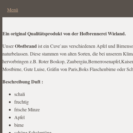
Menü
Ein original Qualitätsprodukt von der Hofbrennerei Wieland.
Obstbrand
Unser
ist ein Cuve`aus verschiedenen Apfel und Birnenso
naturbelassen. Diese stammen von alten Sorten, die bei unserem Kli
hervorbringen z.B. Roter Boskop, Zaubergäu,Bernerrosenapfel,Kaise
Mostbirne, Gute Luise, Gräfin von Paris,Boks Flaschenbirne oder Sc
Beschreibung Duft :
schali
fruchtig
frische Minze
Apfel
birne
schöne Schalentöne